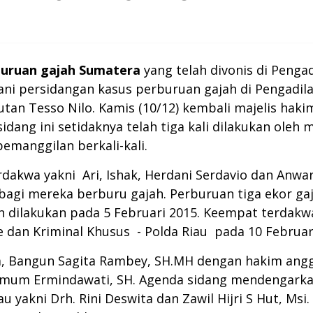
buruan gajah Sumatera
yang telah divonis di Pengad
lani persidangan kasus perburuan gajah di Pengadi
tan Tesso Nilo. Kamis (10/12) kembali majelis hak
sidang ini setidaknya telah tiga kali dilakukan oleh
emanggilan berkali-kali.
rdakwa yakni Ari, Ishak, Herdani Serdavio dan Anw
i mereka berburu gajah. Perburuan tiga ekor gaja
dilakukan pada 5 Februari 2015. Keempat terdakwa 
se dan Kriminal Khusus - Polda Riau pada 10 Februar
ua, Bangun Sagita Rambey, SH.MH dengan hakim an
mum Ermindawati, SH. Agenda sidang mendengarkan 
yakni Drh. Rini Deswita dan Zawil Hijri S Hut, Msi.