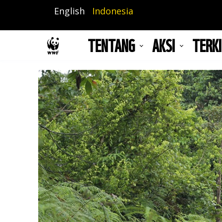
Lompat
English
Indonesia
ke
isi
TENTANG
AKSI
TERKI
utama