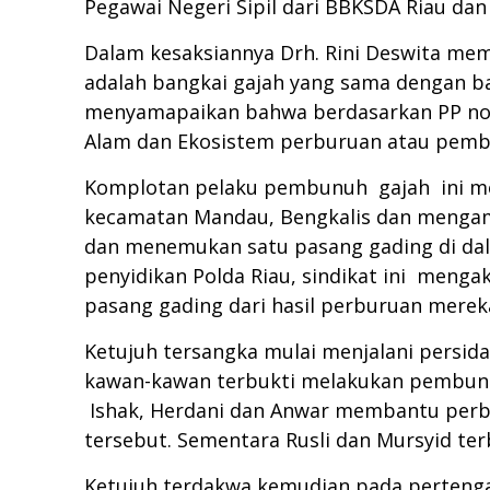
Pegawai Negeri Sipil dari BBKSDA Riau dan 
Dalam kesaksiannya Drh. Rini Deswita me
adalah bangkai gajah yang sama dengan ban
menyamapaikan bahwa berdasarkan PP nom
Alam dan Ekosistem perburuan atau pembu
Komplotan pelaku pembunuh gajah ini mel
kecamatan Mandau, Bengkalis dan mengambi
dan menemukan satu pasang gading di da
penyidikan Polda Riau, sindikat ini meng
pasang gading dari hasil perburuan mereka 
Ketujuh tersangka mulai menjalani persida
kawan-kawan terbukti melakukan pembunu
Ishak, Herdani dan Anwar membantu perbu
tersebut. Sementara Rusli dan Mursyid terb
Ketujuh terdakwa kemudian pada pertengaha