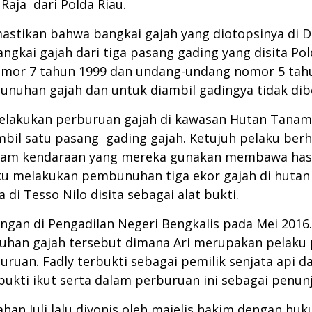
Raja dari Polda Riau.
mastikan bahwa bangkai gajah yang diotopsinya di 
gkai gajah dari tiga pasang gading yang disita Pol
or 7 tahun 1999 dan undang-undang nomor 5 tahu
nuhan gajah dan untuk diambil gadingya tidak dib
akukan perburuan gajah di kawasan Hutan Tanaman 
l satu pasang gading gajah. Ketujuh pelaku berhasi
lam kendaraan yang mereka gunakan membawa hasil
aku melakukan pembunuhan tiga ekor gajah di hutan 
di Tesso Nilo disita sebagai alat bukti.
ngan di Pengadilan Negeri Bengkalis pada Mei 2016
han gajah tersebut dimana Ari merupakan pelaku 
ruan. Fadly terbukti sebagai pemilik senjata api 
ukti ikut serta dalam perburuan ini sebagai penunj
n Juli lalu divonis oleh majelis hakim dengan huku