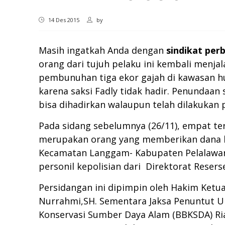
14 Des 2015
by
Masih ingatkah Anda dengan
sindikat per
orang dari tujuh pelaku ini kembali menja
pembunuhan tiga ekor gajah di kawasan hu
karena saksi Fadly tidak hadir. Penundaan 
bisa dihadirkan walaupun telah dilakukan p
Pada sidang sebelumnya (26/11), empat te
merupakan orang yang memberikan dana bag
Kecamatan Langgam- Kabupaten Pelalawan 
personil kepolisian dari Direktorat Reser
Persidangan ini dipimpin oleh Hakim Ket
Nurrahmi,SH. Sementara Jaksa Penuntut U
Konservasi Sumber Daya Alam (BBKSDA) Riau 