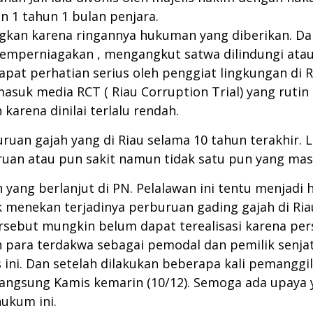
1 tahun 1 bulan penjara.
yangkan karena ringannya hukuman yang diberikan. 
mperniagakan , mengangkut satwa dilindungi ata
pat perhatian serius oleh penggiat lingkungan di Ri
masuk media RCT ( Riau Corruption Trial) yang ru
arena dinilai terlalu rendah.
an gajah yang di Riau selama 10 tahun terakhir. L
uruan atau pun sakit namun tidak satu pun yang mas
yang berlanjut di PN. Pelalawan ini tentu menjadi 
 menekan terjadinya perburuan gading gajah di Ri
rsebut mungkin belum dapat terealisasi karena per
h para terdakwa sebagai pemodal dan pemilik senj
s ini. Dan setelah dilakukan beberapa kali pemang
angsung Kamis kemarin (10/12). Semoga ada upaya y
ukum ini.