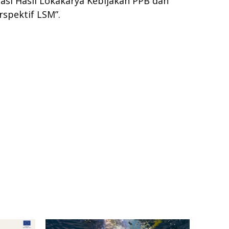
asi Hasil Lokakarya Kebijakan PPB dan
spektif LSM”.