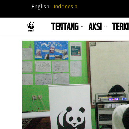
Lompat
English
Indonesia
ke
isi
TENTANG
AKSI
TERKI
utama