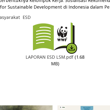
 terbentuknya Kelompok Kerja: Sosialisasi Rekomend
for Sustainable Development di Indonesia dalam Per
asyarakat
ESD
Thumbnail
LAPORAN ESD LSM.pdf
(1.68
MB)