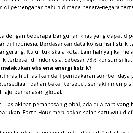
ukan di pertengahan tahun dimana negara-negara ter
kota dengan beberapa bangunan khas yang dapat di
ar di Indonesia. Berdasarkan data konsumsi listrik t
Tangerang. Itu untuk skala kota. Lain halnya jika m
ik terbesar di Indonesia. Sebesar 78% konsumsi list
melakukan efisiensi energi listrik?
kmati masih dihasilkan dari pembakaran sumber daya
 ketersediaan bahan bakar tersebut semakin menip
 laju pemanasan global.
luas akibat pemanasan global, ada dua cara yang bis
arukan. Earth Hour merupakan salah satu wujud efi
ja melakukan penghematan listrik saat Earth Hour,