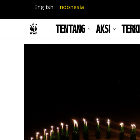
Lompat
English
Indonesia
ke
isi
TENTANG
AKSI
TERKI
utama