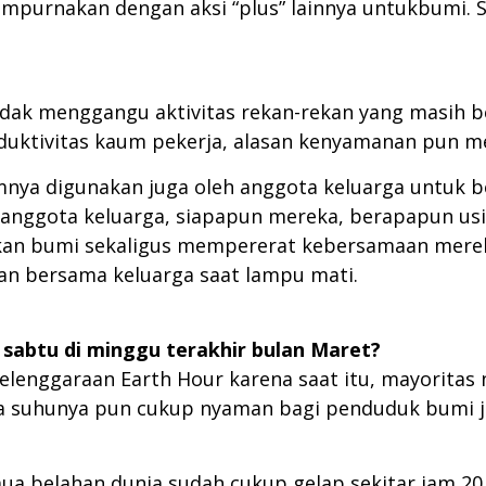
empurnakan dengan aksi “plus” lainnya untukbumi. Se
tidak menggangu aktivitas rekan-rekan yang masih be
roduktivitas kaum pekerja, alasan kenyamanan pun 
umnya digunakan juga oleh anggota keluarga untuk
anggota keluarga, siapapun mereka, berapapun usi
n bumi sekaligus mempererat kebersamaan mereka.
ukan bersama keluarga saat lampu mati
.
 sabtu di minggu terakhir bulan Maret?
yelenggaraan Earth Hour karena saat itu, mayoritas
a suhunya pun cukup nyaman bagi penduduk bumi 
semua belahan dunia sudah cukup gelap sekitar jam 20