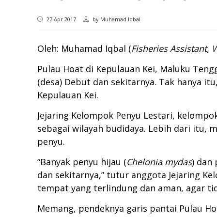
27 Apr 2017
by
Muhamad Iqbal
Oleh: Muhamad Iqbal (
Fisheries Assistant
Pulau Hoat di Kepulauan Kei, Maluku Teng
(desa) Debut dan sekitarnya. Tak hanya i
Kepulauan Kei.
Jejaring Kelompok Penyu Lestari, kelomp
sebagai wilayah budidaya. Lebih dari itu,
penyu.
“Banyak penyu hijau (
Chelonia mydas
) dan 
dan sekitarnya,” tutur anggota Jejaring K
tempat yang terlindung dan aman, agar tid
Memang, pendeknya garis pantai Pulau Hoa