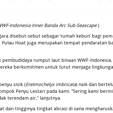
, WWF-Indonesia Inner Banda Arc Sub-Seascape
)
gara disebut-sebut sebagai ‘rumah kebun’ bagi pem
tu, Pulau Hoat juga merupakan tempat pendaratan b
ok pembudidaya rumput laut binaan WWF-Indonesia,
 mereka berkomitmen untuk turut menjaga lingkungan
penyu sisik (
Eretmochelys imbricata
) naik dan bertel
elompok Penyu Lestari pada kami. “Sering kami berin
ak terendam air,” lanjutnya.
t dan tingginya tingkat abrasi di sana mengharusk