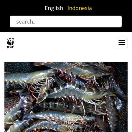
Lompat
English
Indonesia
ke
isi
utama