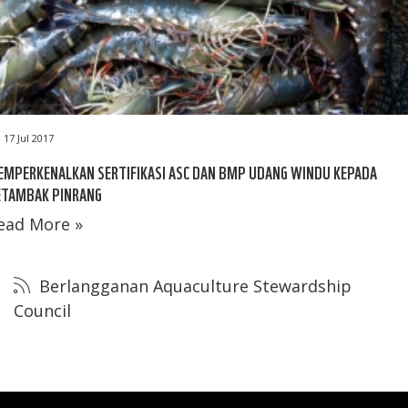
17 Jul 2017
EMPERKENALKAN SERTIFIKASI ASC DAN BMP UDANG WINDU KEPADA
ETAMBAK PINRANG
ead More »
Berlangganan Aquaculture Stewardship
Council