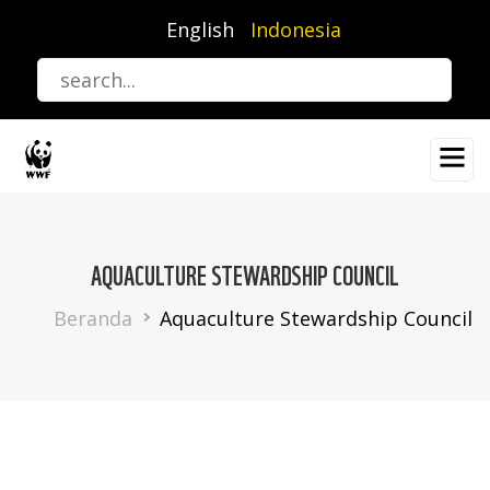
Lompat
English
Indonesia
ke
isi
utama
AQUACULTURE STEWARDSHIP COUNCIL
Breadcrumb
Beranda
Aquaculture Stewardship Council