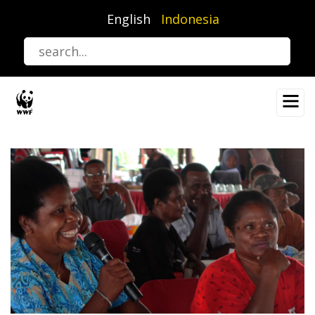
Lompat
English
Indonesia
ke
isi
utama