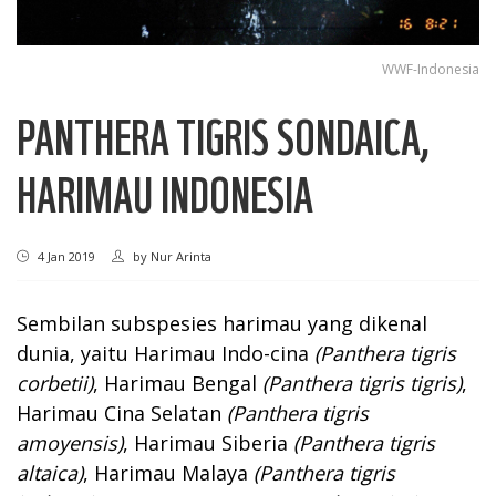
WWF-Indonesia
PANTHERA TIGRIS SONDAICA,
HARIMAU INDONESIA
4 Jan 2019
by
Nur Arinta
Sembilan subspesies harimau yang dikenal
dunia, yaitu Harimau Indo-cina
(Panthera tigris
corbetii)
, Harimau Bengal
(Panthera tigris tigris)
,
Harimau Cina Selatan
(Panthera tigris
amoyensis)
, Harimau Siberia
(Panthera tigris
altaica)
, Harimau Malaya
(Panthera tigris