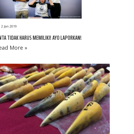
2 Jan 2019
NTA TIDAK HARUS MEMILIKI! AYO LAPORKAN!
ead More »