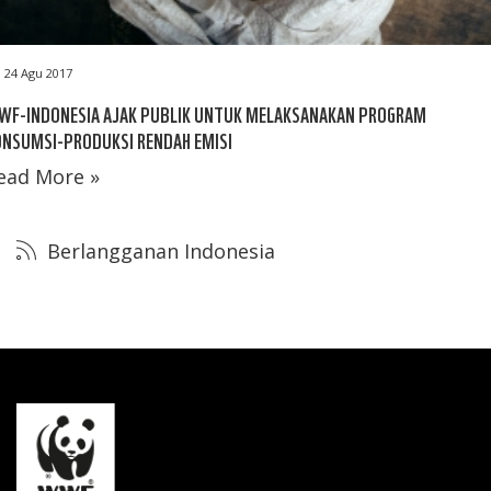
24 Agu 2017
WF-INDONESIA AJAK PUBLIK UNTUK MELAKSANAKAN PROGRAM
ONSUMSI-PRODUKSI RENDAH EMISI
ead More »
Berlangganan Indonesia