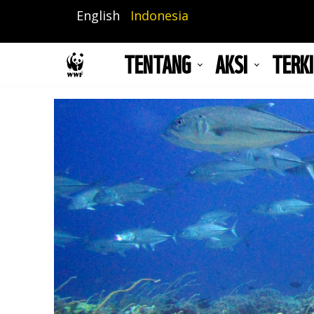
Lompat
English
Indonesia
ke
isi
TENTANG
AKSI
TERKI
utama