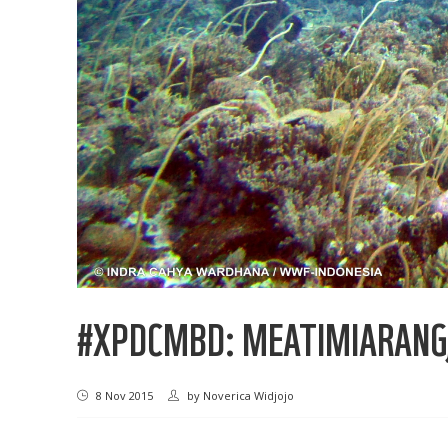
#XPDCMBD: MEATIMIARANG,
8 Nov 2015
by
Noverica Widjojo