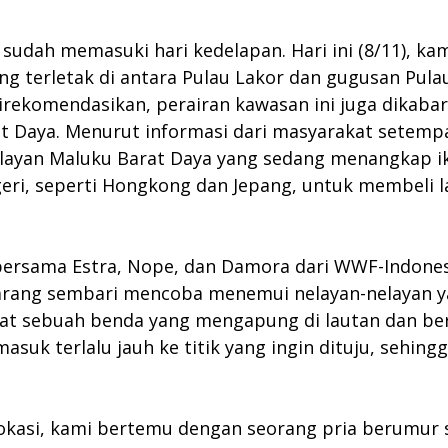
sudah memasuki hari kedelapan. Hari ini (8/11), ka
ng terletak di antara Pulau Lakor dan gugusan Pula
direkomendasikan, perairan kawasan ini juga dikaba
at Daya. Menurut informasi dari masyarakat setempa
nelayan Maluku Barat Daya yang sedang menangkap ik
eri, seperti Hongkong dan Jepang, untuk membeli l
a bersama Estra, Nope, dan Damora dari WWF-Indonesi
arang sembari mencoba menemui nelayan-nelayan y
ihat sebuah benda yang mengapung di lautan dan ber
 masuk terlalu jauh ke titik yang ingin dituju, seh
lokasi, kami bertemu dengan seorang pria berumur s