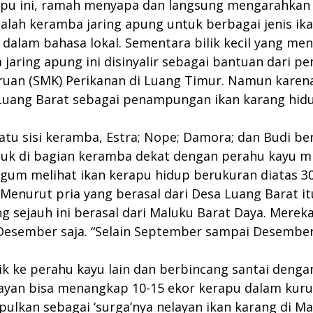
pu ini, ramah menyapa dan langsung mengarahkan ka
dalah keramba jaring apung untuk berbagai jenis ik
 dalam bahasa lokal. Sementara bilik kecil yang m
jaring apung ini disinyalir sebagai bantuan dari p
uan (SMK) Perikanan di Luang Timur. Namun karena
) Luang Barat sebagai penampungan ikan karang hid
atu sisi keramba, Estra; Nope; Damora; dan Budi be
k di bagian keramba dekat dengan perahu kayu milik
agum melihat ikan kerapu hidup berukuran diatas 
enurut pria yang berasal dari Desa Luang Barat it
 sejauh ini berasal dari Maluku Barat Daya. Mere
sember saja. “Selain September sampai Desember, o
 naik ke perahu kayu lain dan berbincang santai den
an bisa menangkap 10-15 ekor kerapu dalam kurun 
pulkan sebagai ‘surga’nya nelayan ikan karang di Ma