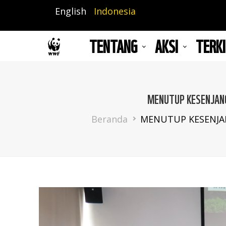
Lompat
English
Indonesia
ke
isi
TENTANG
AKSI
TERKI
utama
MENUTUP KESENJANGA
Breadcrumb
Beranda
MENUTUP KESENJAN