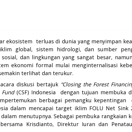
lar ekosistem terluas di dunia yang menyimpan kea
lim global, sistem hidrologi, dan sumber pen
sosial, dan lingkungan yang sangat besar, namun
tem ekonomi formal mulai menginternalisasi keberl
semakin terlihat dan terukur.
 acara diskusi bertajuk
“Closing the Forest Financi
y Fund
(CSF) Indonesia dengan tujuan membuka dia
empertemukan berbagai pemangku kepentingan 
esia dalam mencapai target iklim FOLU Net Sink
s dalam menutupnya. Sebagai pembuka rangkaian keg
bersama Krisdianto, Direktur Iuran dan Penatau