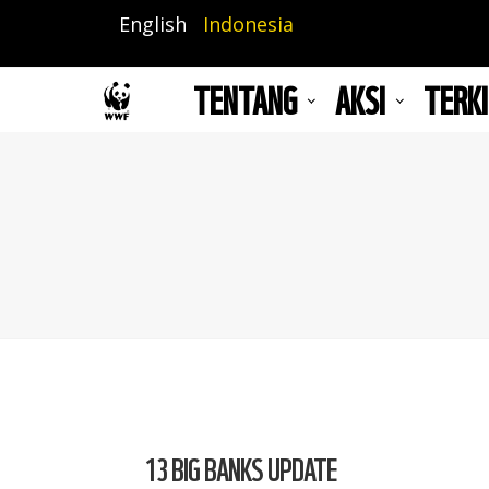
Lompat
English
Indonesia
ke
isi
TENTANG
AKSI
TERKI
utama
13 BIG BANKS UPDATE