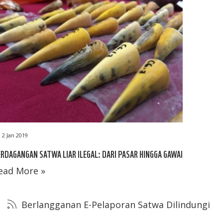
2 Jan 2019
RDAGANGAN SATWA LIAR ILEGAL: DARI PASAR HINGGA GAWAI
ead More »
Berlangganan E-Pelaporan Satwa Dilindungi