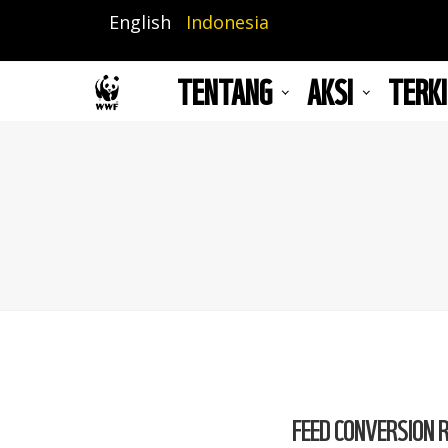
Lompat
English
Indonesia
ke
isi
TENTANG
AKSI
TERKI
utama
FEED CONVERSION 