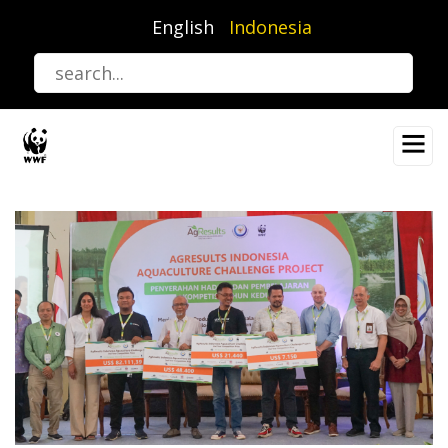
Lompat
English
Indonesia
ke
isi
utama