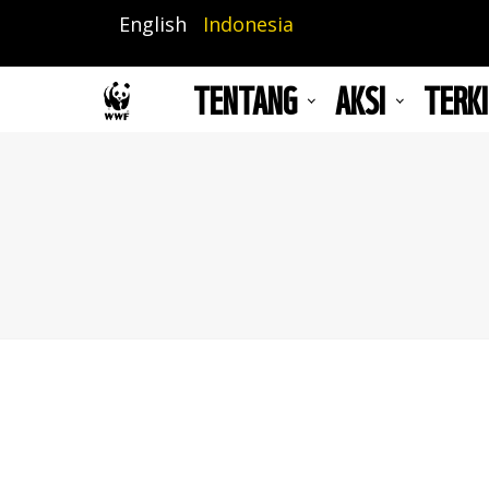
Lompat
English
Indonesia
ke
isi
TENTANG
AKSI
TERKI
utama