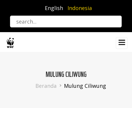
Lompat
English
Indonesia
ke
isi
utama
MULUNG CILIWUNG
Breadcrumb
Beranda
Mulung Ciliwung