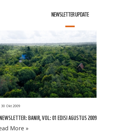
NEWSLETTER UPDATE
30 Okt 2009
NEWSLETTER: BANIR, VOL: 01 EDISI AGUSTUS 2009
ead More »