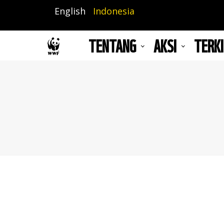
Lompat
English
Indonesia
ke
isi
TENTANG
AKSI
TERKI
utama