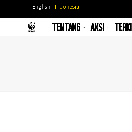
Lompat
English
Indonesia
ke
isi
TENTANG
AKSI
TERKI
utama