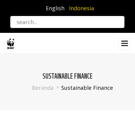
Lompat
English
Indonesia
ke
isi
utama
SUSTAINABLE FINANCE
Breadcrumb
Beranda
Sustainable Finance