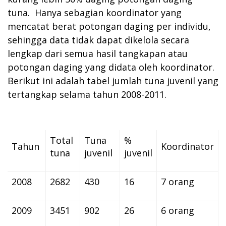
tuna. Hanya sebagian koordinator yang
mencatat berat
potongan
daging
per individu,
sehingga data tidak dapat
dikelola
secara
lengkap dari semua hasil tangkapan atau
potongan
daging
yang
didata oleh
koordinator.
Berikut ini adalah tabel jumlah
tuna juvenil
yang
tertangkap selama tahun 2008-2011.
Total
Tuna
%
Tahun
Koordinator
tuna
juvenil
juvenil
2008
2682
430
16
7 orang
2009
3451
902
26
6 orang