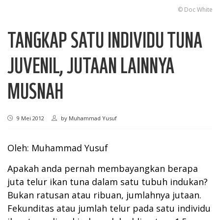
© Doc White
TANGKAP SATU INDIVIDU TUNA
JUVENIL, JUTAAN LAINNYA
MUSNAH
9 Mei 2012
by
Muhammad Yusuf
Oleh: Muhammad Yusuf
Apakah anda pernah membayangkan berapa
juta telur ikan tuna dalam satu tubuh indukan?
Bukan ratusan atau ribuan, jumlahnya jutaan.
Fekunditas atau jumlah telur pada satu individu