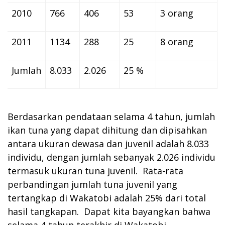
2010
766
406
53
3 orang
2011
1134
288
25
8 orang
Jumlah
8.033
2.026
25 %
Berdasarkan
pen
data
an
selama 4 tahun, jumlah
ikan tuna yang dapat dihitung dan dipisahkan
antara ukuran dewasa dan
juvenil
adalah 8.033
individu
,
dengan jumlah
sebanyak 2.026 individu
termasuk
ukuran
tuna juvenil
. Rata-rata
perbandingan jumlah
tuna juvenil
yang
tertangkap di Wakatobi adalah 25% dari total
hasil tangkapan.
Dapat kita bayangkan bahwa
selama 4 tahun terakhir di Wakatobi,