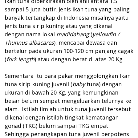
ikan tuna
diperkirakan oleh ahli antara
1
.
5
sampai 5 juta butir.
Jenis i
kan tuna yang paling
banyak tertangkap di Indonesia
misalnya
yaitu
jenis
tuna
sirip kuning
atau yang dikenal
dengan nama lokal
madidahang
(
yellowfin
/
Thunnus albacares
)
,
mencapai dewasa dan
bertelur pada ukuran 100-120
c
m panjang cagak
(
fork length
) atau
dengan
berat di atas 20 Kg.
Sementara itu para pakar menggolongkan
Ikan
tuna sirip kuning
juvenil
(
baby
tuna)
dengan
ukuran di bawah 20 Kg,
yang kemungkinan
besar
belum sempat mengeluarkan telurnya ke
alam.
Istilah ilmiah untuk tuna juvenil tersebut
dikenal
dengan istilah tingkat kematangan
gonad (TKG) belum sampai TKG empat.
Sehingga penangkapan
tuna
juvenil berpotensi