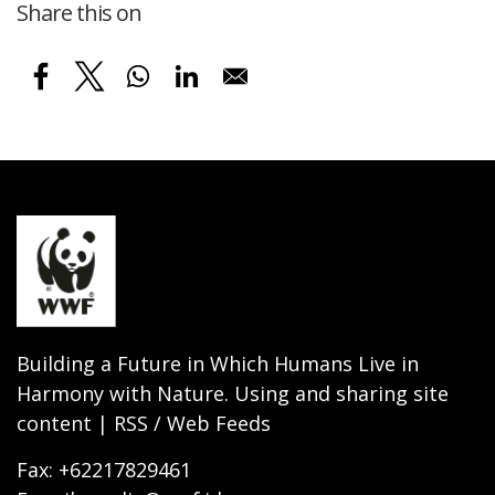
Share this on
Building a Future in Which Humans Live in
Harmony with Nature. Using and sharing site
content | RSS / Web Feeds
Fax: +62217829461