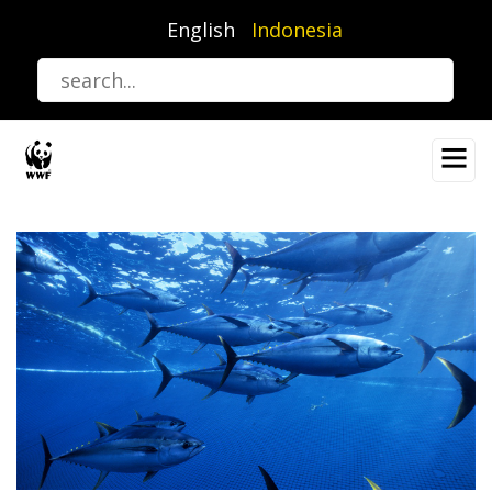
Lompat
English
Indonesia
ke
isi
utama