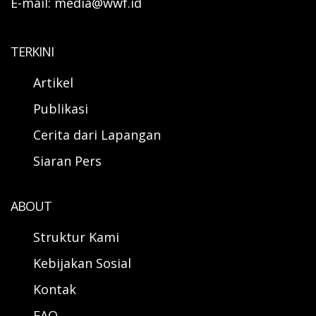
E-mail: media@wwf.id
TERKINI
Artikel
Publikasi
Cerita dari Lapangan
Siaran Pers
ABOUT
Struktur Kami
Kebijakan Sosial
Kontak
FAQ