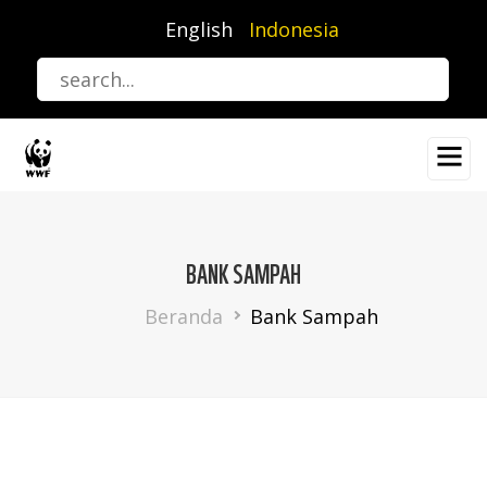
Lompat
English
Indonesia
ke
isi
utama
BANK SAMPAH
Breadcrumb
Beranda
Bank Sampah