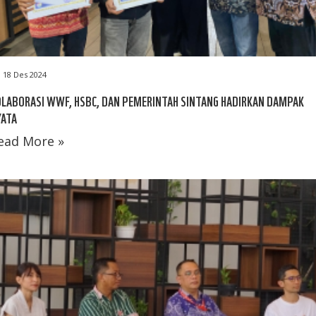
18 Des 2024
LABORASI WWF, HSBC, DAN PEMERINTAH SINTANG HADIRKAN DAMPAK
YATA
ead More »