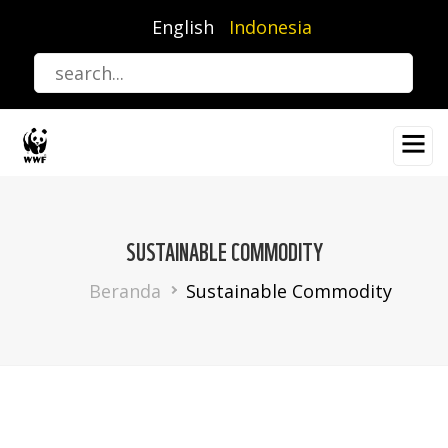
Lompat
English
Indonesia
ke
isi
utama
SUSTAINABLE COMMODITY
Breadcrumb
Beranda
Sustainable Commodity