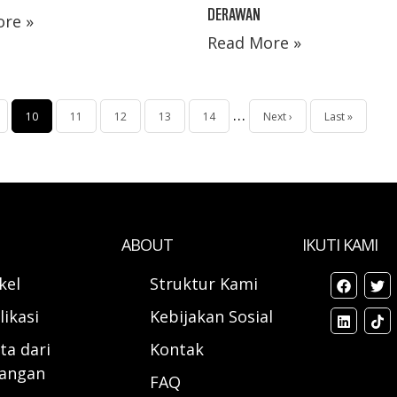
DERAWAN
re »
Read More »
…
ge
Halaman
10
Page
11
Page
12
Page
13
Page
14
Halaman
Next ›
Last
Last »
sekarang
berikutnya
page
ABOUT
IKUTI KAMI
ikel
Struktur Kami
likasi
Kebijakan Sosial
ta dari
Kontak
angan
FAQ