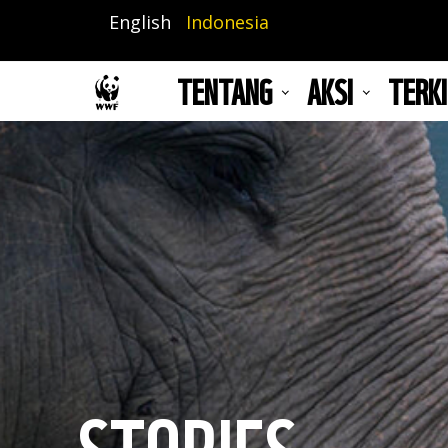
Lompat
English
Indonesia
ke
isi
TENTANG
AKSI
TERKI
utama