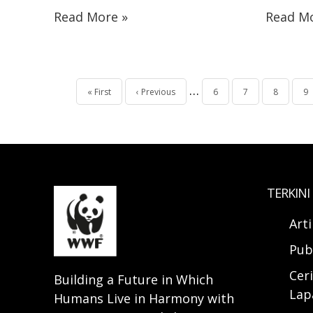
Read More »
Read Mo
Pagination
…
First
« First
Halaman
‹ Previous
Page
6
Page
7
Page
8
Pa
9
page
sebelumnya
TERKINI
Art
Pub
Ceri
Building a Future in Which
Lap
Humans Live in Harmony with