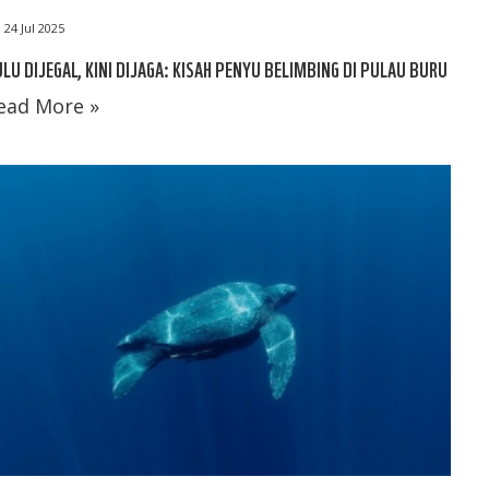
24 Jul 2025
LU DIJEGAL, KINI DIJAGA: KISAH PENYU BELIMBING DI PULAU BURU
ead More »