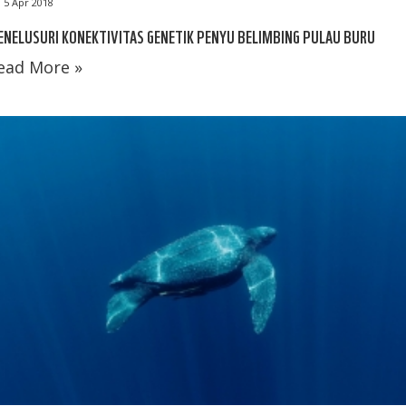
5 Apr 2018
NELUSURI KONEKTIVITAS GENETIK PENYU BELIMBING PULAU BURU
ead More »