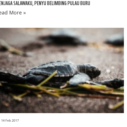
ENJAGA SALAWAKU, PENYU BELIMBING PULAU BURU
ead More »
14 Feb 2017