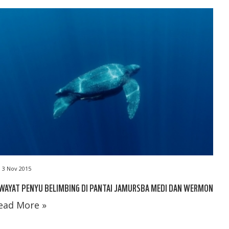
3 Nov 2015
WAYAT PENYU BELIMBING DI PANTAI JAMURSBA MEDI DAN WERMON
ead More »