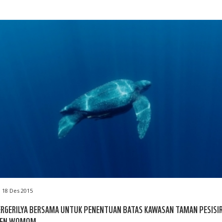
18 Des 2015
RGERILYA BERSAMA UNTUK PENENTUAN BATAS KAWASAN TAMAN PESISI
EEN WOMOM