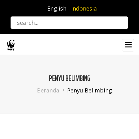
Lompat
English
Indonesia
ke
isi
utama
PENYU BELIMBING
Breadcrumb
Beranda
Penyu Belimbing